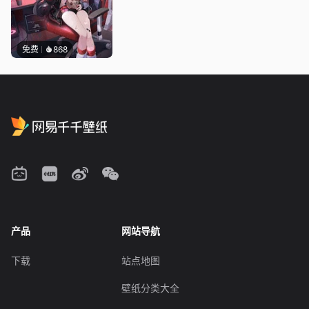
免费
868
产品
网站导航
下载
站点地图
壁纸分类大全