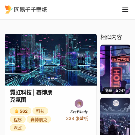
霓虹科技 赛博朋克氛围
精选
霓虹科技 | 赛博朋克氛围
相似内容
免费
247
鲨鲨啊
霓虹科技 | 赛博朋
克氛围
562
科技
𝑬𝒗𝒆𝑾𝒊𝒏𝒅𝒚
338 张壁纸
程序
赛博朋克
霓虹