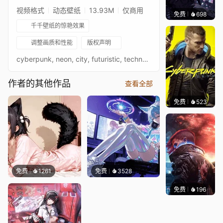
视频格式
动态壁纸
13.93M
仅商用
免费
698
鲨鲨啊
千千壁纸的惊艳效果
调整画质和性能
版权声明
cyberpunk, neon, city, futuristic, technology, sci-fi, blue, pink, circuit, digital, lights, urban, aesthetic, computer, parts
作者的其他作品
查看全部
免费
523
Max
免费
1261
免费
3528
免费
196
Syxap