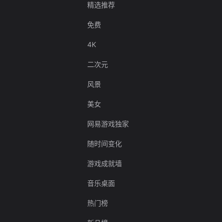
精选推荐
免费
4K
二次元
风景
美女
网易游戏独家
随时间变化
游戏成就墙
音乐桌面
热门榜