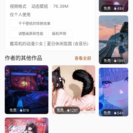
视频格式
动态壁纸
76.39M
免费
484
辰东壁
仅个人使用
千千壁纸的惊艳效果
调整画质和性能
版权声明
戴耳机的动漫少女 | 夏日休闲氛围 (含音乐)
作者的其他作品
查看全部
免费
1991
辰东壁
免费
619
免费
1261
免费
548
辰东壁