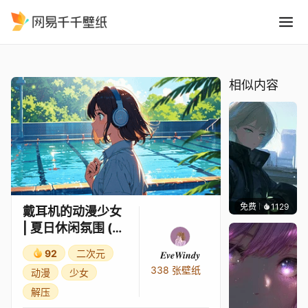
戴耳机的动漫少女 夏日休闲氛
精选
戴耳机的动漫少女 | 夏日休闲氛围 (含音乐)
相似内容
免费
1129
辰东壁
戴耳机的动漫少女
| 夏日休闲氛围 (含
音乐)
92
二次元
𝑬𝒗𝒆𝑾𝒊𝒏𝒅𝒚
338 张壁纸
动漫
少女
解压