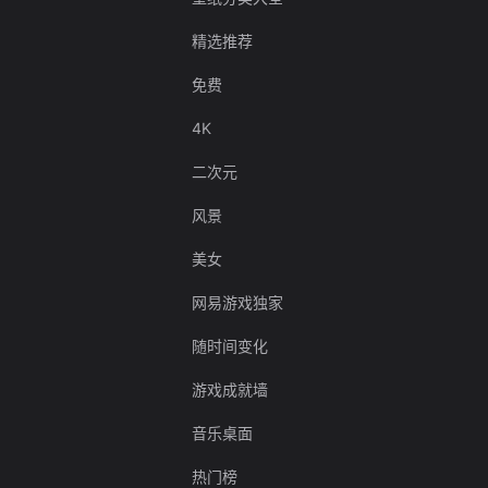
精选推荐
免费
4K
二次元
风景
美女
网易游戏独家
随时间变化
游戏成就墙
音乐桌面
热门榜