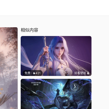
相似内容
免费
421
好看壁纸