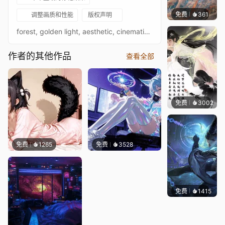
免费
361
兔兔sa
调整画质和性能
版权声明
forest, golden light, aesthetic, cinematic, nature, moody, dreamy, soft glow, morning vibe, ethereal, peaceful, autumn tones, sunlight, atmospheric, serene
作者的其他作品
查看全部
免费
3002
小佛
免费
1265
免费
3528
免费
1415
小佛