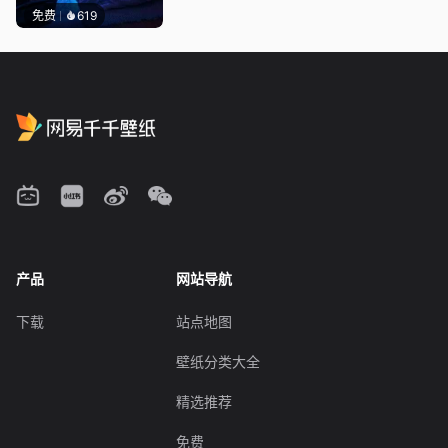
免费
619
产品
网站导航
下载
站点地图
壁纸分类大全
精选推荐
免费