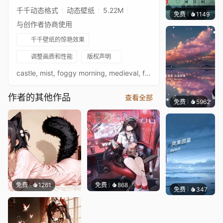
千千动态格式
动态壁纸
5.22M
免费
1149
冰茶L
与创作者协商使用
千千壁纸的惊艳效果
调整画质和性能
版权声明
castle, mist, foggy morning, medieval, fantasy, moody, atmospheric, mysterious, gothic, fairytale, ancient, stone bridge, dark academia, historical, cinematic
作者的其他作品
查看全部
免费
5962
冰茶L
免费
1261
免费
868
免费
347
冰茶Ln