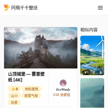
山顶城堡 — 雾景壁纸 4K
精选
山顶城堡 — 雾景壁纸 [4K]
相似内容
￥1
可可爱壁纸
山顶城堡 — 雾景壁
纸 [4K]
0
地标建筑
𝑬𝒗𝒆𝑾𝒊𝒏𝒅𝒚
338 张壁纸
山川
雨雪气候
风景