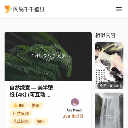
自然绿意 — 美学壁纸 4K 可互
精选
自然绿意 — 美学壁纸 [4K] (可互动 & 带时钟)
相似内容
免费
3002
小佛
自然绿意 — 美学壁
纸 [4K] (可互动 &
带时钟)
89
护眼
𝑬𝒗𝒆𝑾𝒊𝒏𝒅𝒚
自然景观
338 张壁纸
花草树木
解压