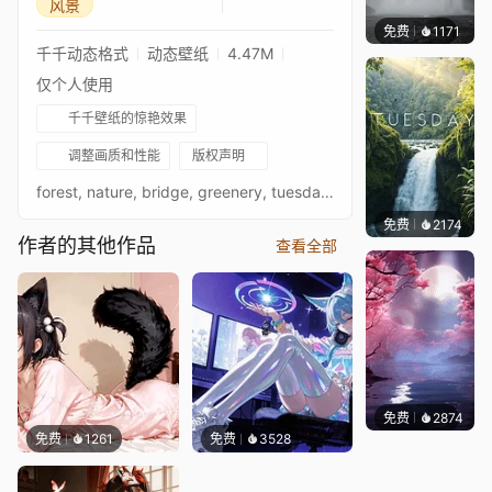
风景
免费
1171
Salyu
千千动态格式
动态壁纸
4.47M
仅个人使用
千千壁纸的惊艳效果
调整画质和性能
版权声明
forest, nature, bridge, greenery, tuesday, calm, peaceful, misty woods, aesthetic, moody, ambient, jungle path, adventure, soft light, cozy nature, cinematic, woodland, natural, escape, serene atmosphere, tranquility
免费
2174
Salyu
作者的其他作品
查看全部
免费
2874
Salyu
免费
1261
免费
3528