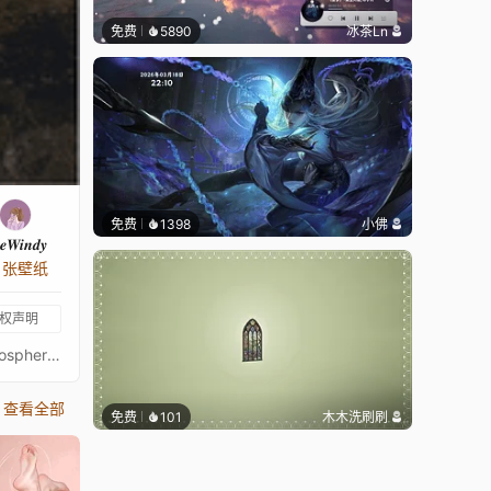
免费
5890
冰茶Ln
免费
1398
小佛
𝒆𝑾𝒊𝒏𝒅𝒚
8 张壁纸
权声明
mountain, nature, tuesday, sunrise, soft light, misty, cinematic, landscape, aesthetic, calm, peaceful, pastel sky, travel, atmospheric, minimalist, cozy ambience, morning glow, serene, waterfall, brown
查看全部
免费
101
木木洗刷刷