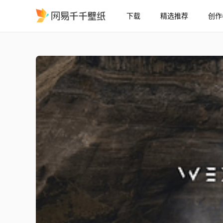
下载
精选推荐
创作
自然瀑布 ─ 美学壁纸 4K 
精选
自然瀑布 ─ 美学壁纸 [4K] (可互动 & 带时钟)