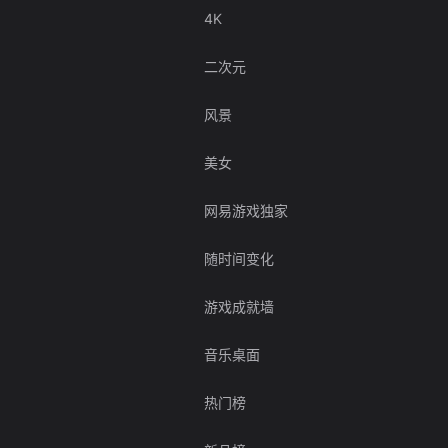
4K
二次元
风景
美女
网易游戏独家
随时间变化
游戏成就墙
音乐桌面
热门榜