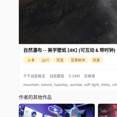
自然瀑布 ─ 美学壁纸 [4K] (可互动 & 带时钟)
0
山川
河流
花草树木
风景
千千动态格式
动态壁纸
5.24M
仅商用
作者的其他作品