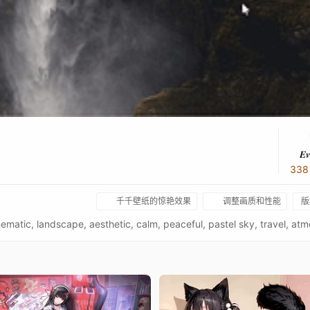
𝑬𝒗
33
千千壁纸的惊艳效果
调整画质和性能
版