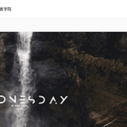
者学院
可互动 & 带时钟