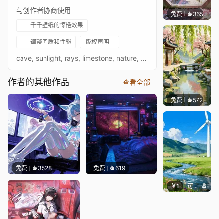
与创作者协商使用
免费
365
渔小小
千千壁纸的惊艳效果
调整画质和性能
版权声明
cave, sunlight, rays, limestone, nature, underground, adventure, warm light, atmospheric, exploration, serene, aesthetic, cavern, golden glow, mysterious
作者的其他作品
查看全部
免费
572
渔小小
免费
3528
免费
619
￥1
可可爱壁纸