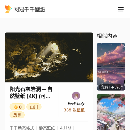
阳光石灰岩洞 ─ 自然壁纸 4K 
精选
阳光石灰岩洞 ─ 自然壁纸 [4K] (可互动 & 带时钟)
相似内容
免费
5964
冰茶L
阳光石灰岩洞 ─ 自
然壁纸 [4K] (可互
动 & 带时钟)
𝑬𝒗𝒆𝑾𝒊𝒏𝒅𝒚
0
山川
338 张壁纸
风景
千千动态格式
静态壁纸
4.11M