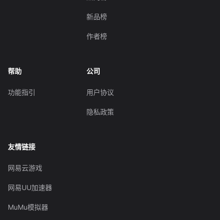
新品榜
作者榜
帮助
公司
功能指引
用户协议
隐私政策
友情链接
网易云游戏
网易UU加速器
MuMu模拟器