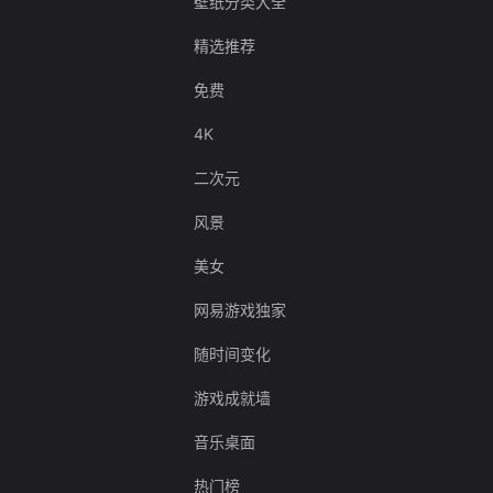
壁纸分类大全
精选推荐
免费
4K
二次元
风景
美女
网易游戏独家
随时间变化
游戏成就墙
音乐桌面
热门榜