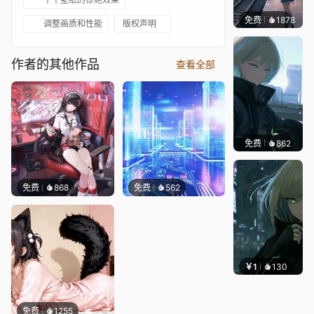
免费
1878
辰东壁
调整画质和性能
版权声明
作者的其他作品
查看全部
免费
862
辰东壁
免费
868
免费
562
￥1
130
辰东
免费
1255