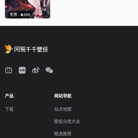
免费
868
产品
网站导航
下载
站点地图
壁纸分类大全
精选推荐