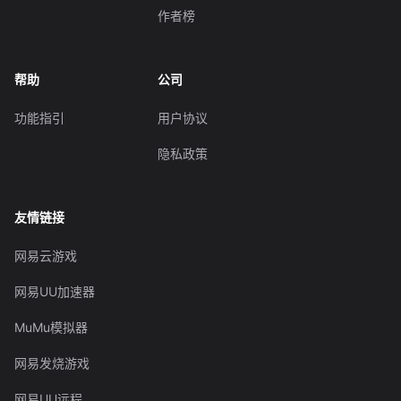
作者榜
帮助
公司
功能指引
用户协议
隐私政策
友情链接
网易云游戏
网易UU加速器
MuMu模拟器
网易发烧游戏
网易UU远程