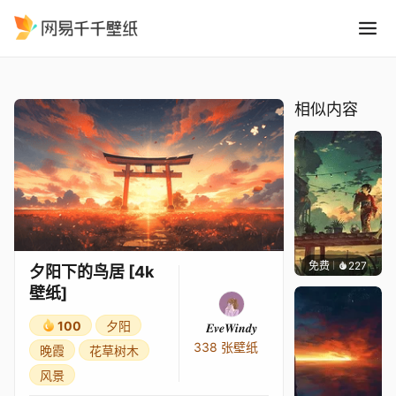
夕阳下的鸟居 4k壁纸
精选
夕阳下的鸟居 [4k壁纸]
相似内容
免费
227
Max
夕阳下的鸟居 [4k
壁纸]
100
夕阳
𝑬𝒗𝒆𝑾𝒊𝒏𝒅𝒚
338 张壁纸
晚霞
花草树木
风景