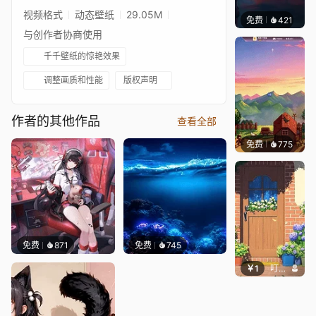
视频格式
动态壁纸
29.05M
免费
421
辰东壁
与创作者协商使用
千千壁纸的惊艳效果
调整画质和性能
版权声明
作者的其他作品
查看全部
免费
775
鲨鲨啊
免费
871
免费
745
￥1
叮叮当当