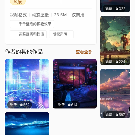
风景
免费
322
辰东壁
视频格式
动态壁纸
23.5M
仅商用
千千壁纸的惊艳效果
调整画质和性能
版权声明
作者的其他作品
查看全部
免费
224
Max
免费
562
免费
614
免费
5871
冰茶L