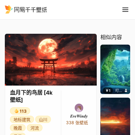
血月下的鸟居 4k壁纸
精选
血月下的鸟居 [4k壁纸]
相似内容
￥1
叮叮当当
血月下的鸟居 [4k
壁纸]
113
𝑬𝒗𝒆𝑾𝒊𝒏𝒅𝒚
地标建筑
山川
338 张壁纸
晚霞
河流