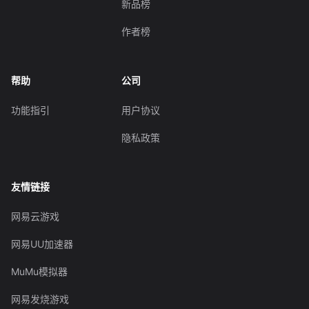
新品榜
作者榜
帮助
公司
功能指引
用户协议
隐私政策
友情链接
网易云游戏
网易UU加速器
MuMu模拟器
网易发烧游戏