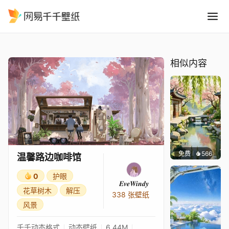
温馨路边咖啡馆
精选
温馨路边咖啡馆
相似内容
免费
566
渔小小
温馨路边咖啡馆
0
护眼
𝑬𝒗𝒆𝑾𝒊𝒏𝒅𝒚
花草树木
解压
338 张壁纸
风景
千千动态格式
动态壁纸
6.44M