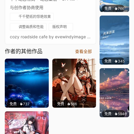
与创作者协商使用
免费
766
豆子酱e
千千壁纸的惊艳效果
调整画质和性能
版权声明
cozy roadside cafe by evewindyimage from: pixabay
作者的其他作品
查看全部
免费
345
冰茶Ln
免费
737
免费
566
免费
5946
冰茶L