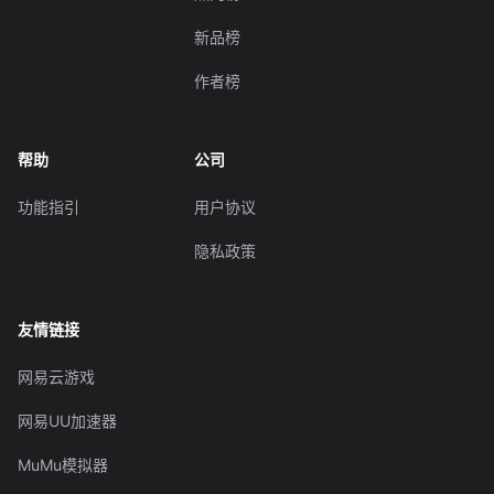
新品榜
作者榜
帮助
公司
功能指引
用户协议
隐私政策
友情链接
网易云游戏
网易UU加速器
MuMu模拟器