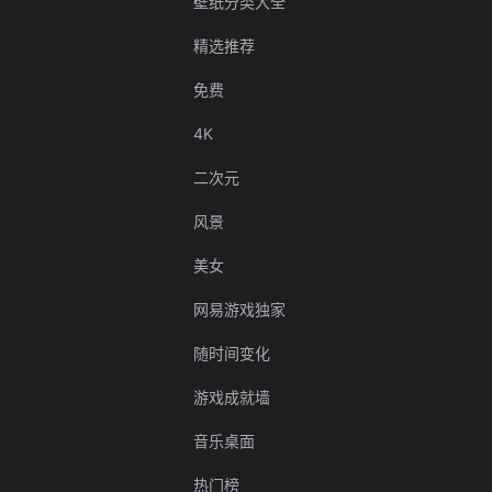
壁纸分类大全
精选推荐
免费
4K
二次元
风景
美女
网易游戏独家
随时间变化
游戏成就墙
音乐桌面
热门榜