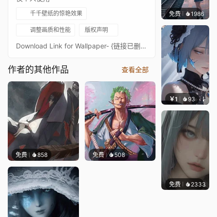
千千壁纸的惊艳效果
免费
1986
辰东壁
调整画质和性能
版权声明
Download Link for Wallpaper- {链接已删除}http://shrinkearn.com/oIH3Subscribe Youtube- https://goo.gl/pycrtiWallpaper Animation Playlist- https://www.youtube.com/watch?v=DIt5XKtu9mY&list=PLqYPdBv0LrFSl9I22jLSJp5vaHPdfYQ5_Donation / Treat me a beer / Streamlabs- https://streamlabs.com/cybustcheehanMake Any Wallpaper Animation Request- {链接已删除}http://shrinkearn.com/hwp
作者的其他作品
查看全部
￥1
93
辰东壁
免费
858
免费
508
免费
2333
辰东