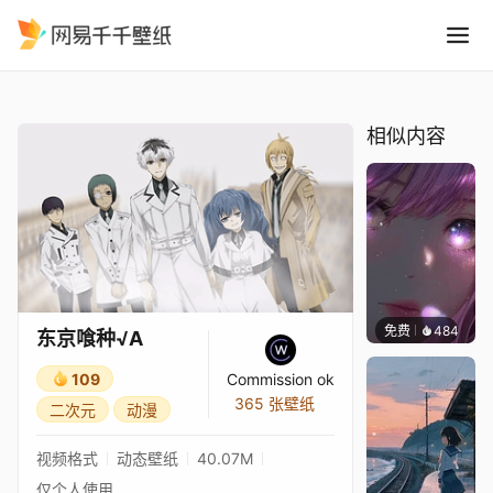
东京喰种√A
精选
东京喰种√A
相似内容
免费
484
辰东壁
东京喰种√A
109
Commission ok
365 张壁纸
二次元
动漫
视频格式
动态壁纸
40.07M
仅个人使用