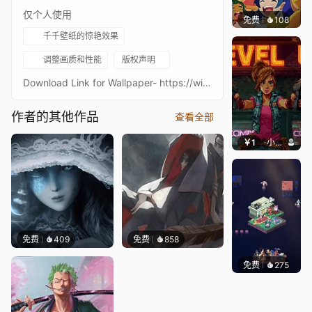
仅个人使用
免费
108
Descri
千千壁纸的惊艳效果
调整画质和性能
版权声明
Download Link for Wallpaper- https://wishes2.com/KQqU-Streamlab/ Support and sustain channel by donation- https://streamlabs.com/cybustcheehanMake Any Wallpaper Animation Request{链接已删除}http://shrinkearn.com/hwpSubscribe Youtube{链接已删除}https://bit.ly/2DIm2RS
作者的其他作品
查看全部
￥1
小鹿子
免费
409
免费
858
免费
275
Xuthu