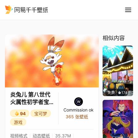
炎兔儿 第八世代 火属性初学者
精选
炎兔儿 第八世代 火属性初学者宝可梦 宝可梦 剑/盾 伽勒尔地区。
相似内容
免费
174
Pizza
炎兔儿 第八世代
火属性初学者宝
可梦 宝可梦 剑/盾
Commission ok
94
宝可梦
伽勒尔地区。
365 张壁纸
游戏
视频格式
动态壁纸
35.37M