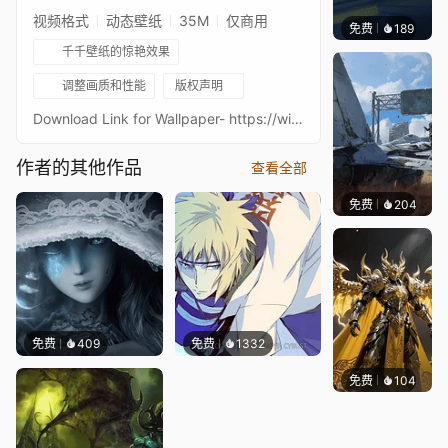
视频格式
动态壁纸
35M
仅商用
免费
189
Nesu
千千壁纸的惊艳效果
调整画质和性能
版权声明
Download Link for Wallpaper- https://wishes2.com/bJqVStreamlab/ Support and sustain channel by donation- https://streamlabs.com/cybustcheehanMake Any Wallpaper Animation Request{链接已删除}http://shrinkearn.com/hwpSubscribe Youtube{链接已删除}https://bit.ly/2DIm2RS
作者的其他作品
查看全部
免费
204
Syxap
免费
409
免费
1332
免费
104
渔小小