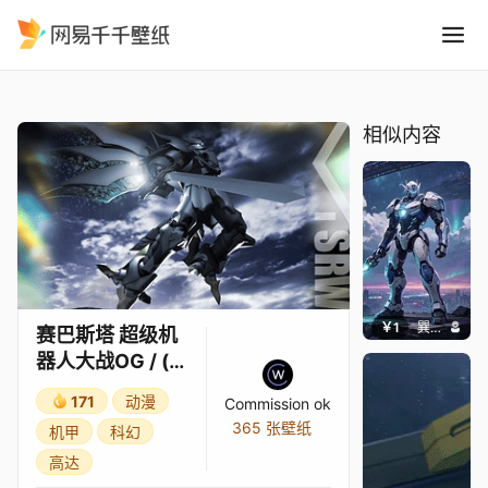
赛巴斯塔 超级机器人大战OG /
精选
赛巴斯塔 超级机器人大战OG / (外传) (魔装机神)
相似内容
￥1
巽九Nine
赛巴斯塔 超级机
器人大战OG / (外
传) (魔装机神)
171
动漫
Commission ok
365 张壁纸
机甲
科幻
高达