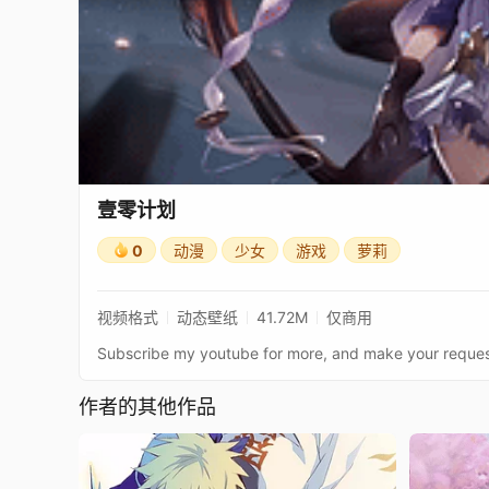
壹零计划
0
动漫
少女
游戏
萝莉
视频格式
动态壁纸
41.72M
仅商用
作者的其他作品