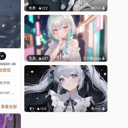
免费
222
渔小小
免费
847
豆子酱edda
ssion ok
 张壁纸
权声明
Subscribe my youtube for more, and make your request what wallpaper you want me to make. You can also support the channel by donation. All Links in below.Credit Pixiv Id 575818Download Link for Wallpaper- https://wishes2.com/d3tw---Streamlab/ Support and sustain channel by donation- https://streamlabs.com/cybustcheehanMake Any Wallpaper Animation Request- http://wishes2.com/hwpSubscribe Youtube- https://goo.gl/pycrti
查看全部
￥1
104
渔小小