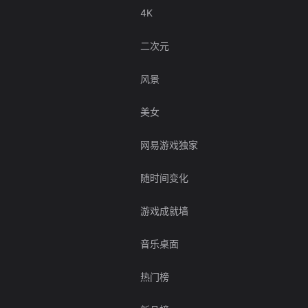
4K
二次元
风景
美女
网易游戏独家
随时间变化
游戏成就墙
音乐桌面
热门榜