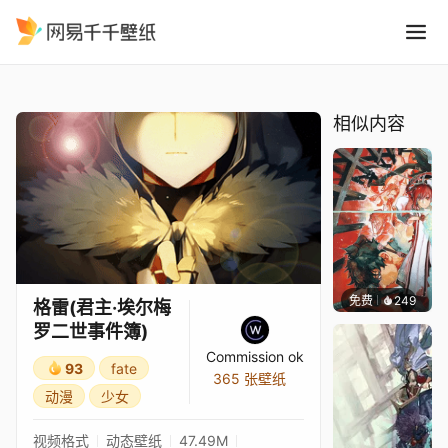
格雷君主·埃尔梅罗二世事件簿
精选
格雷(君主·埃尔梅罗二世事件簿)
相似内容
免费
249
坤毛锡
格雷(君主·埃尔梅
罗二世事件簿)
Commission ok
93
fate
365 张壁纸
动漫
少女
视频格式
动态壁纸
47.49M