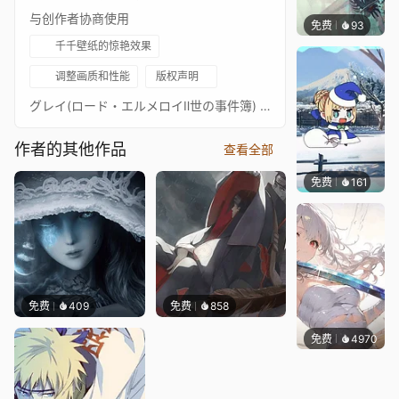
与创作者协商使用
免费
93
坤毛锡
千千壁纸的惊艳效果
调整画质和性能
版权声明
グレイ(ロード・エルメロイⅡ世の事件簿) 格雷El Melloi II勋爵的案件档案
作者的其他作品
查看全部
免费
161
S37
免费
409
免费
858
免费
4970
꙳NOZ