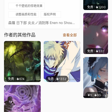
千千壁纸的惊艳效果
免费
1200
辰东
调整画质和性能
版权声明
森羅 日下部 炎炎ノ消防隊 Enen no Shoubutai（消防队）
作者的其他作品
查看全部
免费
532
辰东壁
免费
674
免费
1332
￥1
93
辰东壁