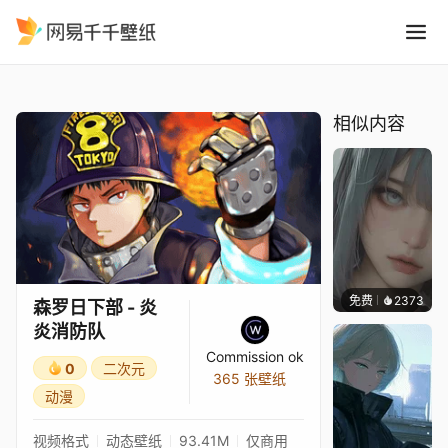
森罗日下部 - 炎炎消防队
精选
森罗日下部 - 炎炎消防队
相似内容
免费
2373
辰东
森罗日下部 - 炎
炎消防队
Commission ok
0
二次元
365 张壁纸
动漫
视频格式
动态壁纸
93.41M
仅商用