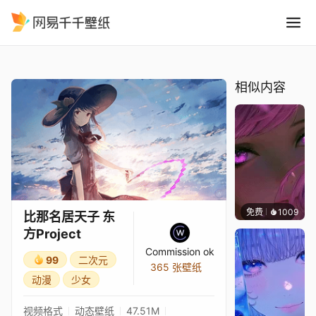
比那名居天子 东方Project
精选
比那名居天子 东方Project
相似内容
免费
1009
辰东
比那名居天子 东
方Project
Commission ok
99
二次元
365 张壁纸
动漫
少女
视频格式
动态壁纸
47.51M