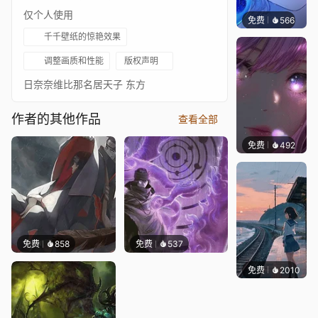
仅个人使用
免费
566
辰东壁
千千壁纸的惊艳效果
调整画质和性能
版权声明
日奈奈维比那名居天子 东方
作者的其他作品
查看全部
免费
492
辰东壁
免费
858
免费
537
免费
2010
辰东