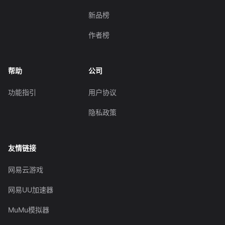
新品榜
作者榜
帮助
公司
功能指引
用户协议
隐私政策
友情链接
网易云游戏
网易UU加速器
MuMu模拟器