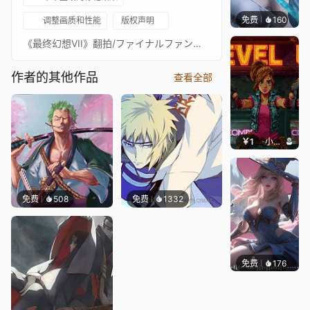
免费
160
好看壁
调整画质和性能
版权声明
《最终幻想VII》翻拍/ファイナルファンタジーVII リメイク - 云之争/クラウド・ストライフ
作者的其他作品
查看全部
￥1
小鹿子
免费
508
免费
1332
免费
176
｡✧Ma