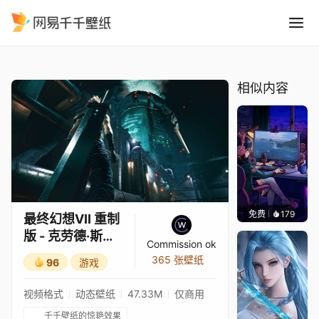
最终幻想VII 重制版 - 克劳德
精选
最终幻想VII 重制版 - 克劳德·斯特莱夫
相似内容
免费
179
𝑬𝒗𝒆𝑾𝒊𝒏
最终幻想VII 重制
版 - 克劳德·斯特
Commission ok
莱夫
365 张壁纸
96
游戏
视频格式
动态壁纸
47.33M
仅商用
千千壁纸的惊艳效果