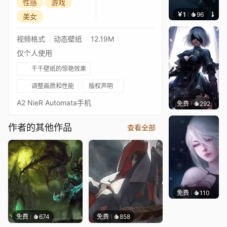
性感
游戏
￥1
96
可我是
美女
视频格式
动态壁纸
12.19M
仅个人使用
千千壁纸的惊艳效果
调整画质和性能
版权声明
A2 NieR Automata手机
免费
292
｡✧Ma
作者的其他作品
查看全部
免费
110
Asuki
免费
674
免费
858