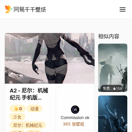
A2 - 尼尔：机械纪元 手机版 Y
精选
A2 - 尼尔：机械纪元 手机版 YouTube壁纸 赛博爆裂
相似内容
免费
158
Asuki
A2 - 尼尔：机械
纪元 手机版
YouTube壁纸 赛
0
动漫
博爆裂
少女
Commission ok
365 张壁纸
尼尔：机械纪元