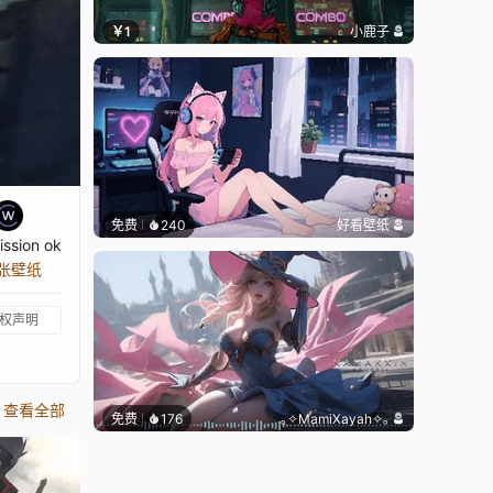
￥1
小鹿子
免费
240
好看壁纸
ssion ok
 张壁纸
权声明
查看全部
免费
176
｡✧MamiXayah✧｡