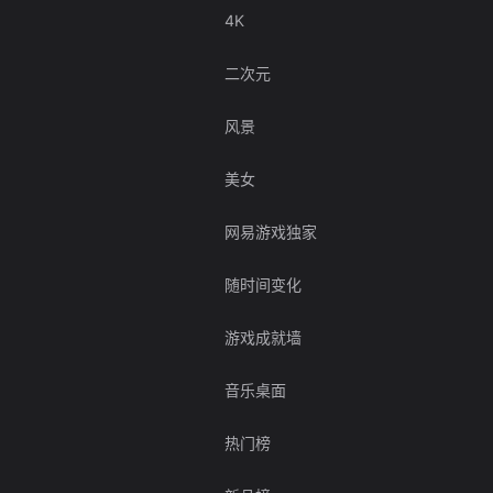
4K
二次元
风景
美女
网易游戏独家
随时间变化
游戏成就墙
音乐桌面
热门榜