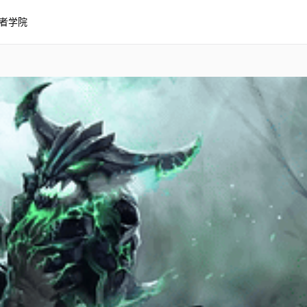
者学院
uTube壁纸 赛博爆裂