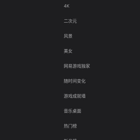
4K
二次元
风景
美女
网易游戏独家
随时间变化
游戏成就墙
音乐桌面
热门榜