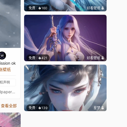
免费
160
好看壁纸
免费
421
好看壁纸
ssion ok
 张壁纸
权声明
You can make your request what wallpaper you want me to edit and send me your best wallpaper !request link / submit wallpaper ----- http://wishes2.com/hwp ************************************************************************************If you are willing to donate, address is belowEven amounts as small as a dollar are big helps! so thank you!Paypal --------------- tancheehan@hotmail.comDonation link ----- https://streamlabs.com/cybustcheehan************************************************************************************Youtube link ----- > http://www.youtube.com/channel/UCg1M7b8SWARrH--5Cfn617w************************************************************************************************************************************************************************Business Inquiries/Propose comission for specific wallpaper.tancheehan@hotmail.comArt by: Dao Trong Le - https://www.artstation.com/artwork/XlxnD
查看全部
免费
139
星梦