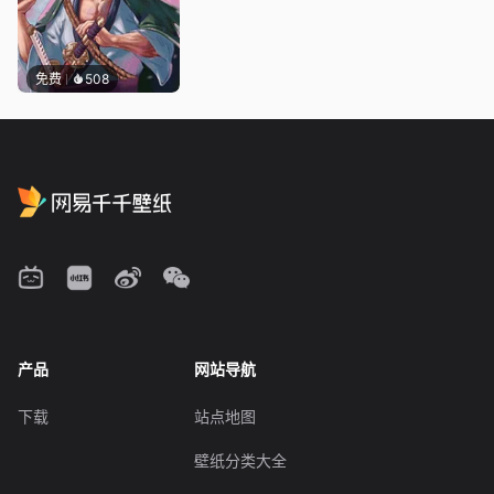
免费
508
产品
网站导航
下载
站点地图
壁纸分类大全