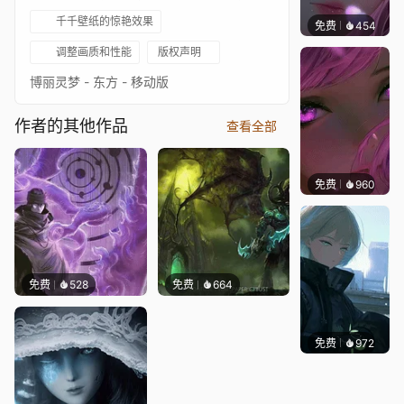
千千壁纸的惊艳效果
免费
454
辰东壁
调整画质和性能
版权声明
博丽灵梦 - 东方 - 移动版
作者的其他作品
查看全部
免费
960
辰东壁
免费
528
免费
664
免费
972
辰东壁