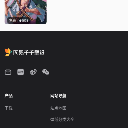
免费
508
产品
网站导航
下载
站点地图
壁纸分类大全