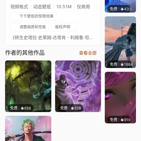
视频格式
动态壁纸
10.51M
仅商用
免费
433
辰东壁
千千壁纸的惊艳效果
调整画质和性能
版权声明
《转生史塔拉·史莱姆·达塔肯 - 利姆鲁·坦佩斯特》
作者的其他作品
查看全部
免费
1884
辰东
免费
658
免费
528
免费
919
辰东壁