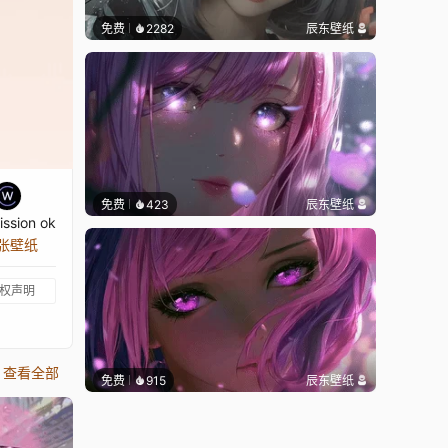
免费
2282
辰东壁纸
免费
423
辰东壁纸
ssion ok
 张壁纸
权声明
查看全部
免费
915
辰东壁纸