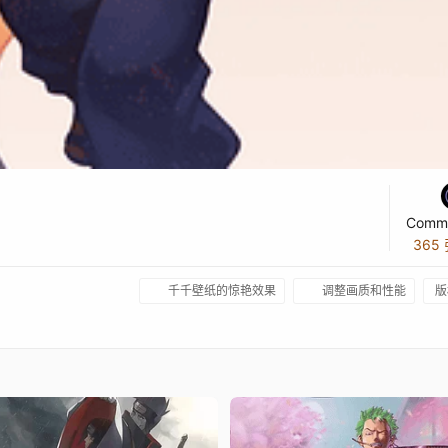
Commi
365
千千壁纸的惊艳效果
调整画质和性能
版