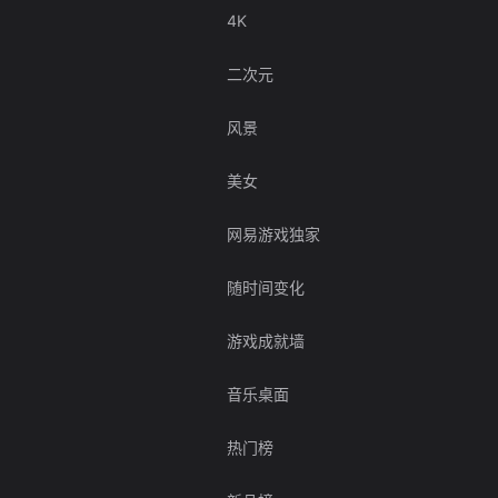
4K
二次元
风景
美女
网易游戏独家
随时间变化
游戏成就墙
音乐桌面
热门榜