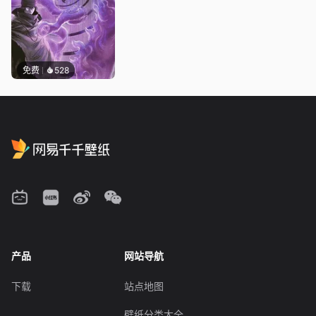
免费
528
产品
网站导航
下载
站点地图
壁纸分类大全