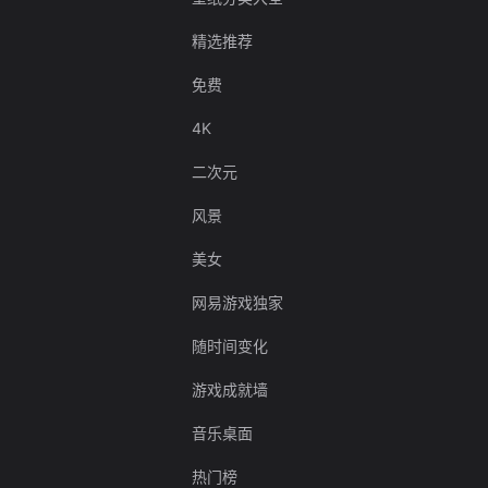
精选推荐
免费
4K
二次元
风景
美女
网易游戏独家
随时间变化
游戏成就墙
音乐桌面
热门榜