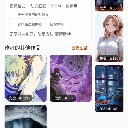
视频格式
动态壁纸
5.9M
仅商用
免费
550
小鬼
千千壁纸的惊艳效果
调整画质和性能
版权声明
无尽对决布罗迪眩晕皮肤“赛博斯特”
作者的其他作品
查看全部
免费
120
渔小小
免费
1332
免费
537
￥2
108
小皮