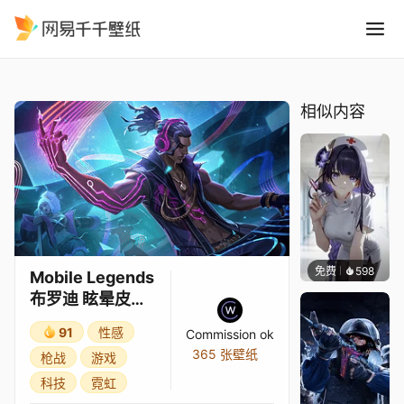
Mobile Legends 布罗迪 
精选
Mobile Legends 布罗迪 眩晕皮肤 赛博爆裂
相似内容
免费
598
渔小小
Mobile Legends
布罗迪 眩晕皮肤
赛博爆裂
91
性感
Commission ok
365 张壁纸
枪战
游戏
科技
霓虹