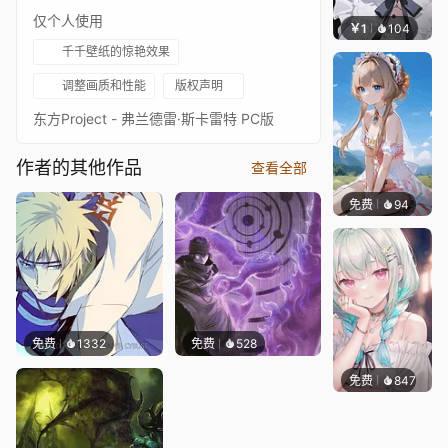
仅个人使用
￥1
104
渔小
千千壁纸的惊艳效果
调整画质和性能
版权声明
东方Project - 弗兰德雷·斯卡雷特 PC版
作者的其他作品
查看全部
免费
94
渔小小
免费
1332
免费
528
免费
847
豆子酱e