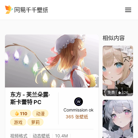
东方 - 芙兰朵露·斯卡蕾特 PC
精选
东方 - 芙兰朵露·斯卡蕾特 PC
相似内容
免费
326
渔小小
东方 - 芙兰朵露·
斯卡蕾特 PC
Commission ok
110
动漫
365 张壁纸
游戏
萝莉
视频格式
动态壁纸
10.4M