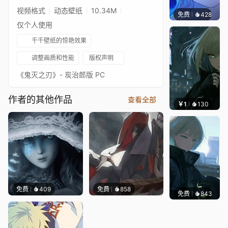
视频格式
动态壁纸
10.34M
免费
428
辰东壁
仅个人使用
千千壁纸的惊艳效果
调整画质和性能
版权声明
《鬼灭之刃》- 炭治郎版 PC
作者的其他作品
查看全部
￥1
130
辰东
免费
409
免费
858
免费
843
辰东壁