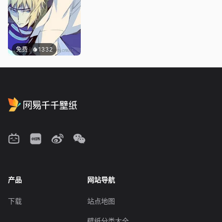
免费
1332
产品
网站导航
下载
站点地图
壁纸分类大全