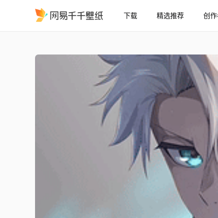
下载
精选推荐
创作
死神 - 日番谷冬狮郎 赛博爆
精选
死神 - 日番谷冬狮郎 赛博爆裂 PC