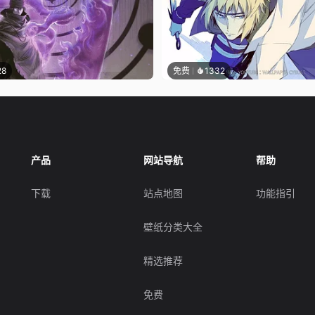
28
免费
1332
产品
网站导航
帮助
下载
站点地图
功能指引
壁纸分类大全
精选推荐
免费