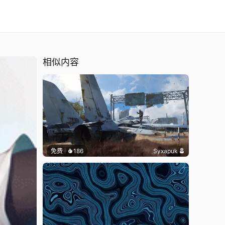
相似内容
免费
186
Syxapuk