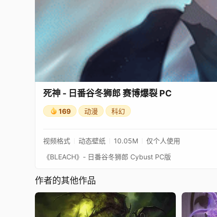
死神 - 日番谷冬狮郎 赛博爆裂 PC
169
动漫
科幻
视频格式
动态壁纸
10.05M
仅个人使用
《BLEACH》- 日番谷冬狮郎 Cybust PC版
作者的其他作品