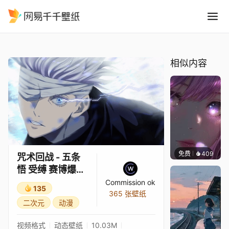
咒术回战 - 五条悟 受缚 赛博爆
精选
咒术回战 - 五条悟 受缚 赛博爆裂 PC
相似内容
免费
409
辰东壁
咒术回战 - 五条
悟 受缚 赛博爆裂
PC
Commission ok
135
365 张壁纸
二次元
动漫
视频格式
动态壁纸
10.03M