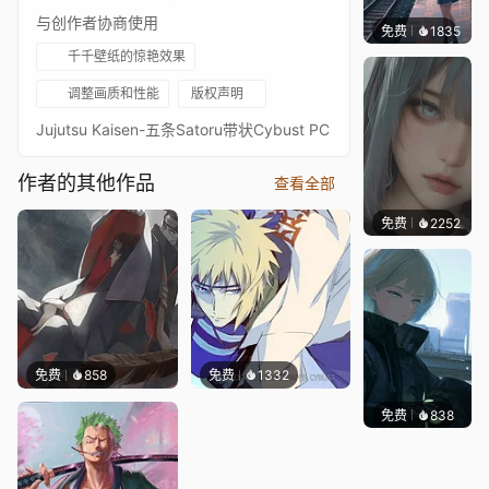
与创作者协商使用
免费
1835
辰东
千千壁纸的惊艳效果
调整画质和性能
版权声明
Jujutsu Kaisen-五条Satoru带状Cybust PC
作者的其他作品
查看全部
免费
2252
辰东
免费
858
免费
1332
免费
838
辰东壁