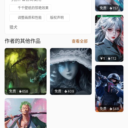
千千壁纸的惊艳效果
免费
157
好看壁
调整画质和性能
版权声明
猎犬
作者的其他作品
查看全部
￥1
112
宅婳氏
免费
658
免费
409
免费
548
小鬼