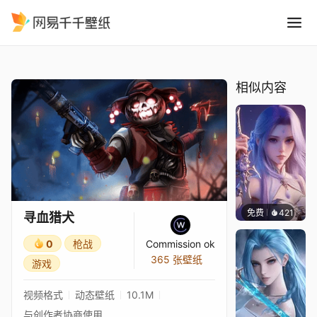
寻血猎犬
精选
寻血猎犬
相似内容
免费
421
好看壁
寻血猎犬
0
枪战
Commission ok
365 张壁纸
游戏
视频格式
动态壁纸
10.1M
与创作者协商使用