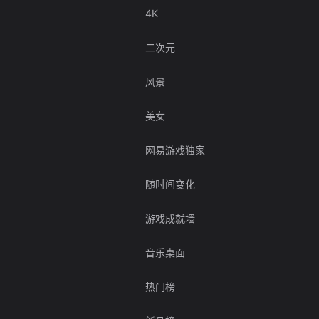
4K
二次元
风景
美女
网易游戏独家
随时间变化
游戏成就墙
音乐桌面
热门榜