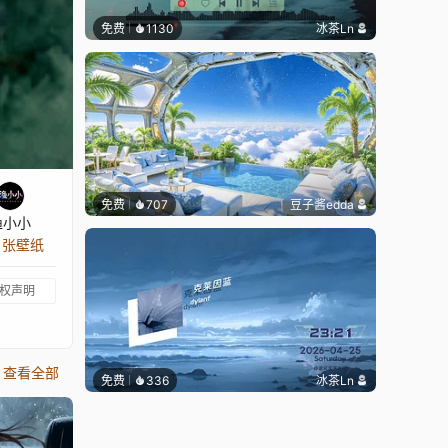
免费
1130
冰茶Ln
免费
707
豆子酱edda
渔小小
9 张壁纸
权声明
查看全部
免费
336
冰茶Ln