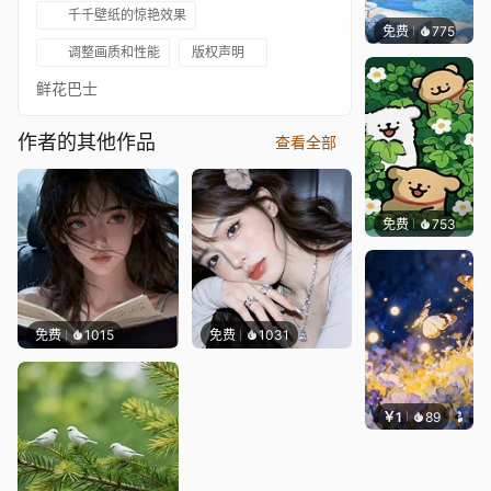
千千壁纸的惊艳效果
免费
775
豆子酱e
调整画质和性能
版权声明
鲜花巴士
作者的其他作品
查看全部
免费
753
渔小小
免费
1015
免费
1031
￥1
89
叮叮当