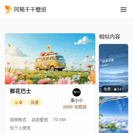
鲜花巴士
精选
鲜花巴士
相似内容
免费
347
冰茶Ln
鲜花巴士
渔小小
0
风景
2986 张壁纸
视频格式
动态壁纸
70.5M
仅个人使用