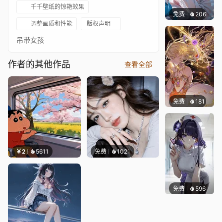
千千壁纸的惊艳效果
免费
206
渔小小
调整画质和性能
版权声明
吊带女孩
作者的其他作品
查看全部
免费
181
Asuki
￥2
5611
免费
1021
免费
596
渔小小