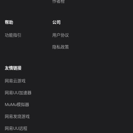
作者榜
帮助
公司
功能指引
用户协议
隐私政策
友情链接
网易云游戏
网易UU加速器
MuMu模拟器
网易发烧游戏
网易UU远程