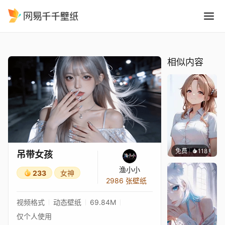
吊带女孩
精选
吊带女孩
相似内容
免费
118
渔小小
吊带女孩
渔小小
233
女神
2986 张壁纸
视频格式
动态壁纸
69.84M
仅个人使用