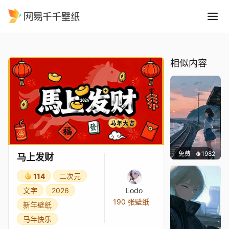
马上发财
精选
马上发财
相似内容
免费
1982
辰东壁
马上发财
114
二次元
文字
2026
Lodo
190 张壁纸
新年壁纸
马年快乐