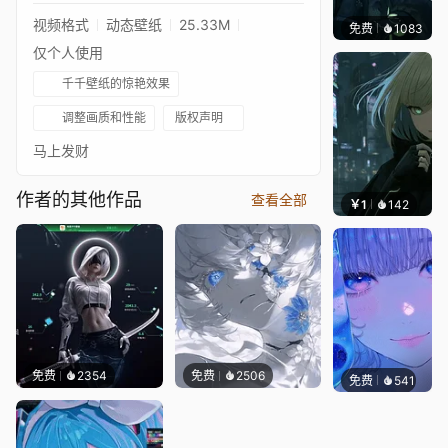
视频格式
动态壁纸
25.33M
免费
1083
辰东
仅个人使用
千千壁纸的惊艳效果
调整画质和性能
版权声明
马上发财
作者的其他作品
查看全部
￥1
142
辰东壁
免费
2354
免费
2506
免费
541
辰东壁