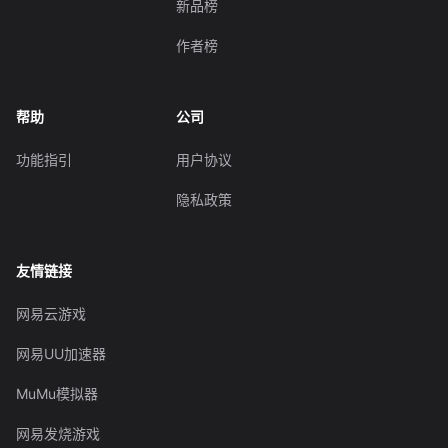
新品榜
作者榜
帮助
公司
功能指引
用户协议
隐私政策
友情链接
网易云游戏
网易UU加速器
MuMu模拟器
网易发烧游戏