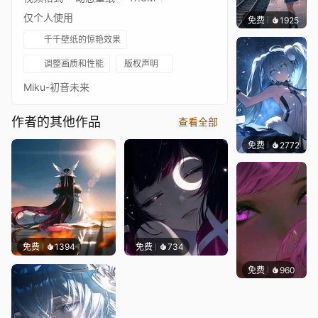
仅个人使用
免费
1925
辰东壁
千千壁纸的惊艳效果
调整画质和性能
版权声明
Miku-初音未来
作者的其他作品
查看全部
免费
2772
冷鸟ha
免费
1394
免费
734
免费
960
辰东壁