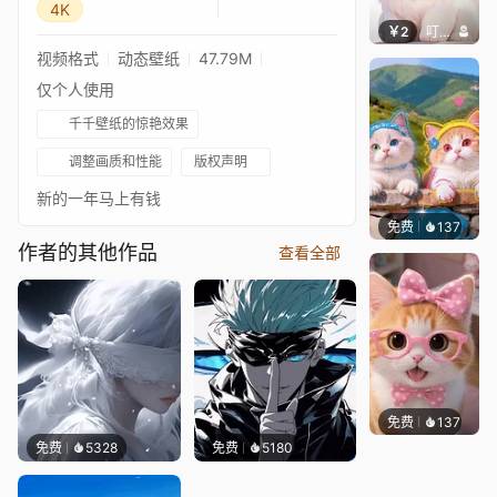
4K
￥2
叮叮当当
视频格式
动态壁纸
47.79M
仅个人使用
千千壁纸的惊艳效果
调整画质和性能
版权声明
新的一年马上有钱
免费
137
豆子酱e
作者的其他作品
查看全部
免费
137
好看壁
免费
5328
免费
5180