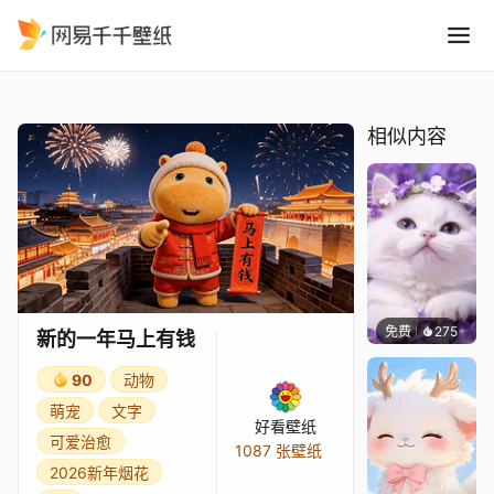
新的一年马上有钱
精选
新的一年马上有钱
相似内容
免费
275
豆子酱e
新的一年马上有钱
90
动物
萌宠
文字
好看壁纸
可爱治愈
1087 张壁纸
2026新年烟花