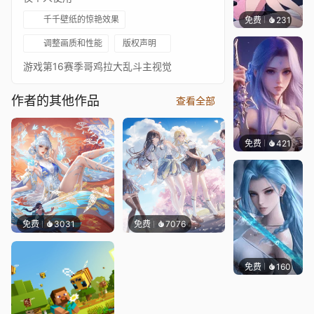
千千壁纸的惊艳效果
免费
231
好看壁
调整画质和性能
版权声明
游戏第16赛季哥鸡拉大乱斗主视觉
作者的其他作品
查看全部
免费
421
好看壁
免费
3031
免费
7076
免费
160
好看壁