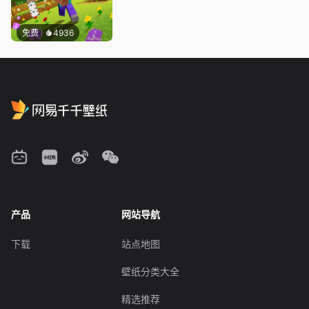
免费
4936
产品
网站导航
下载
站点地图
壁纸分类大全
精选推荐