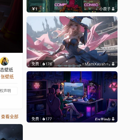
￥1
小鹿子
免费
176
｡✧MamiXayah✧｡
态壁纸
3 张壁纸
权声明
查看全部
免费
177
𝑬𝒗𝒆𝑾𝒊𝒏𝒅𝒚