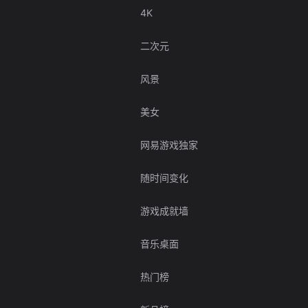
4K
二次元
风景
美女
网易游戏独家
随时间变化
游戏成就墙
音乐桌面
热门榜