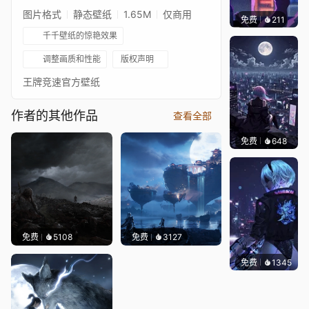
图片格式
静态壁纸
1.65M
仅商用
免费
211
鲨鲨啊
千千壁纸的惊艳效果
调整画质和性能
版权声明
王牌竞速官方壁纸
作者的其他作品
查看全部
免费
648
鲨鲨啊
免费
5108
免费
3127
免费
1345
Bewi