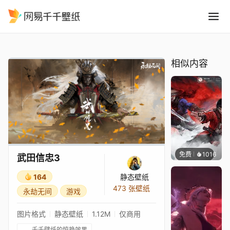
武田信忠3
精选
武田信忠3
相似内容
免费
1016
IMMO
武田信忠3
164
静态壁纸
473 张壁纸
永劫无间
游戏
图片格式
静态壁纸
1.12M
仅商用
千千壁纸的惊艳效果