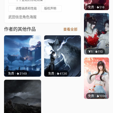
免费
516
搬搬
调整画质和性能
版权声明
武田信忠角色海报
作者的其他作品
查看全部
￥1
110
土御门
免费
3149
免费
4136
免费
1099
静态