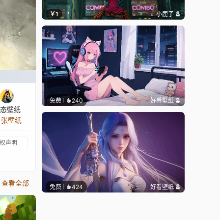
￥1
小鹿子
免费
240
好看壁纸
态壁纸
3 张壁纸
权声明
查看全部
免费
424
好看壁纸