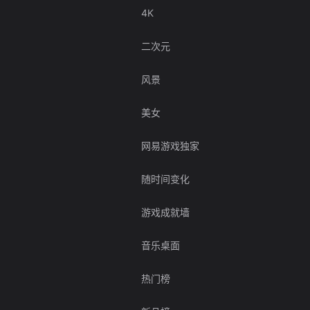
4K
二次元
风景
美女
网易游戏独家
随时间变化
游戏成就墙
音乐桌面
热门榜