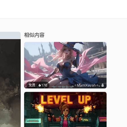
相似内容
免费
176
｡✧MamiXayah✧｡